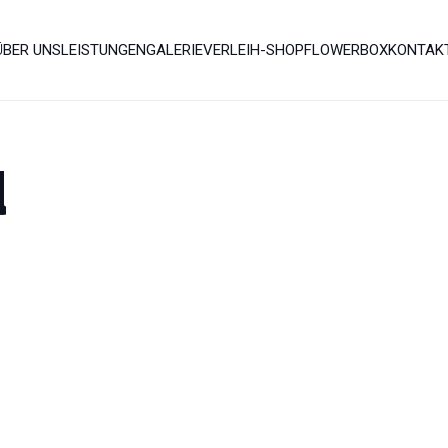
ÜBER UNS
LEISTUNGEN
GALERIE
VERLEIH-SHOP
FLOWERBOX
KONTAK
d