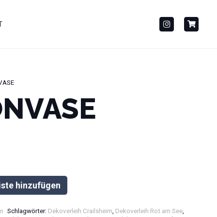
T
VASE
ONVASE
iste hinzufügen
n
Schlagwörter:
Dekoverleih Crailsheim
,
Dekoverleih Rot am See
,