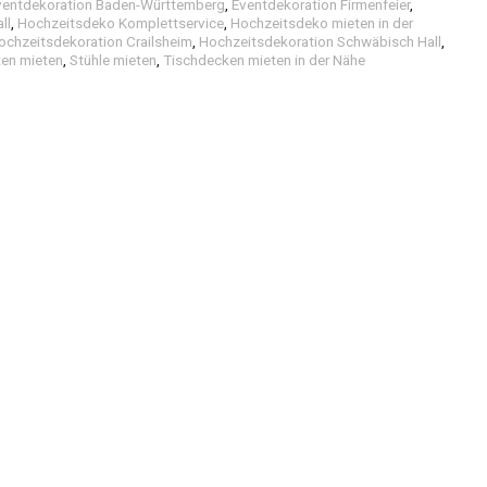
ventdekoration Baden-Württemberg
,
Eventdekoration Firmenfeier
,
ll
,
Hochzeitsdeko Komplettservice
,
Hochzeitsdeko mieten in der
ochzeitsdekoration Crailsheim
,
Hochzeitsdekoration Schwäbisch Hall
,
ten mieten
,
Stühle mieten
,
Tischdecken mieten in der Nähe