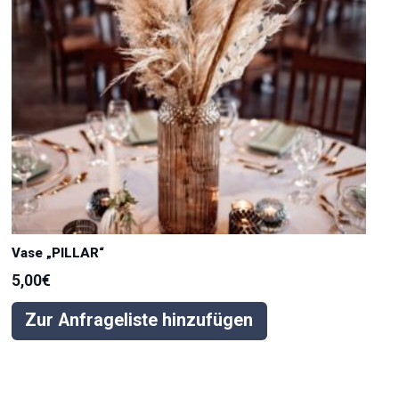
Vase „PILLAR“
5,00
€
Zur Anfrageliste hinzufügen