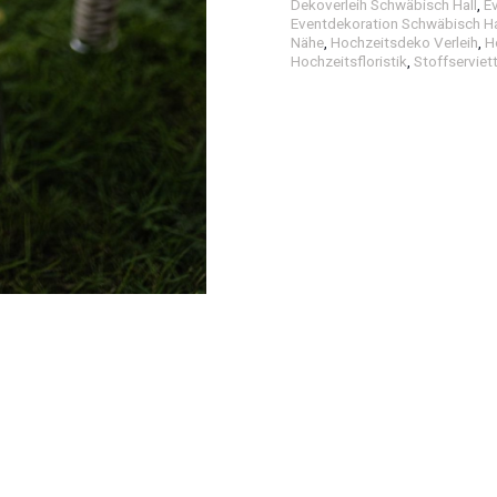
Dekoverleih Schwäbisch Hall
,
E
Eventdekoration Schwäbisch Ha
Nähe
,
Hochzeitsdeko Verleih
,
H
Hochzeitsfloristik
,
Stoffserviet