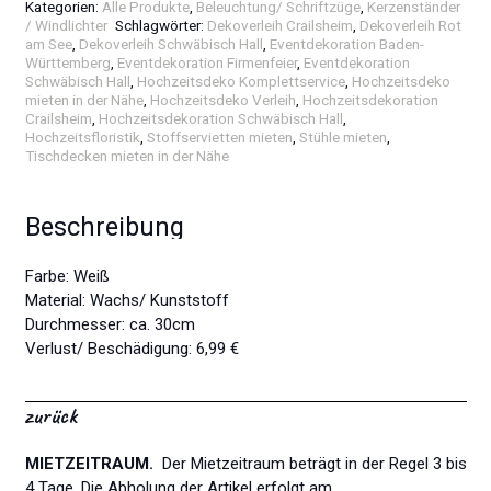
Kategorien:
Alle Produkte
,
Beleuchtung/ Schriftzüge
,
Kerzenständer
/ Windlichter
Schlagwörter:
Dekoverleih Crailsheim
,
Dekoverleih Rot
am See
,
Dekoverleih Schwäbisch Hall
,
Eventdekoration Baden-
Württemberg
,
Eventdekoration Firmenfeier
,
Eventdekoration
Schwäbisch Hall
,
Hochzeitsdeko Komplettservice
,
Hochzeitsdeko
mieten in der Nähe
,
Hochzeitsdeko Verleih
,
Hochzeitsdekoration
Crailsheim
,
Hochzeitsdekoration Schwäbisch Hall
,
Hochzeitsfloristik
,
Stoffservietten mieten
,
Stühle mieten
,
Tischdecken mieten in der Nähe
Beschreibung
Farbe: Weiß
Material: Wachs/ Kunststoff
Durchmesser: ca. 30cm
Verlust/ Beschädigung: 6,99 €
zurück
MIETZEITRAUM.
Der Mietzeitraum beträgt in der Regel 3 bis
4 Tage. Die Abholung der Artikel erfolgt am