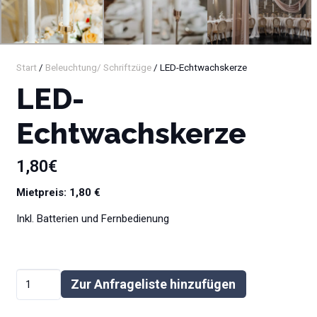
Start
/
Beleuchtung/ Schriftzüge
/ LED-Echtwachskerze
LED-
Echtwachskerze
1,80
€
Mietpreis: 1,80 €
Inkl. Batterien und Fernbedienung
LED-
Zur Anfrageliste hinzufügen
Echtwachskerze
Alternative:
Menge