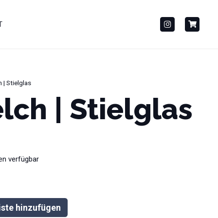
T
 | Stielglas
lch | Stielglas
en verfügbar
iste hinzufügen