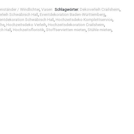
enständer / Windlichter
,
Vasen
Schlagwörter:
Dekoverleih Crailsheim
,
rleih Schwäbisch Hall
,
Eventdekoration Baden-Württemberg
,
entdekoration Schwäbisch Hall
,
Hochzeitsdeko Komplettservice
,
ähe
,
Hochzeitsdeko Verleih
,
Hochzeitsdekoration Crailsheim
,
h Hall
,
Hochzeitsfloristik
,
Stoffservietten mieten
,
Stühle mieten
,
e