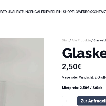
ÜBER UNS
LEISTUNGEN
GALERIE
VERLEIH-SHOP
FLOWERBOX
KONTAK
Start
/
Alle Produkte
/ Glaskelch
Glaske
2,50
€
Vase oder Windlicht, 2 Größ
Mietpreis: 2,50€ / Stück
Glaskelch
Zur Anfragel
|
Alternative: