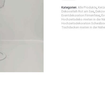
Stielglas
Kategorien:
Alle Produkte
,
Kerz
Menge
Dekoverleih Rot am See
,
Dekove
Eventdekoration Firmenfeier
,
Ev
Hochzeitsdeko mieten in der N
Hochzeitsdekoration Schwäbisc
Tischdecken mieten in der Näh