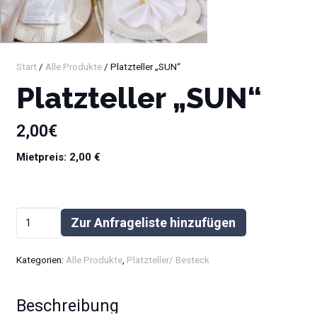
Start
/
Alle Produkte
/ Platzteller „SUN“
Platzteller „SUN“
2,00
€
Mietpreis: 2,00 €
Platzteller
Zur Anfrageliste hinzufügen
"SUN"
Alternative:
Menge
Kategorien:
Alle Produkte
,
Platzteller/ Besteck
Beschreibung