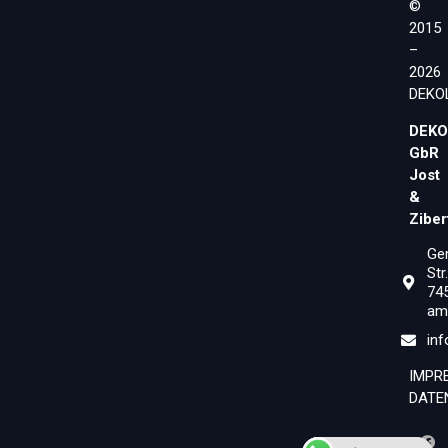
©
2015
–
2026
DEKO
DEKO
GbR
Jost
&
Ziber
Ge
Str
74
am
inf
IMPR
DATE