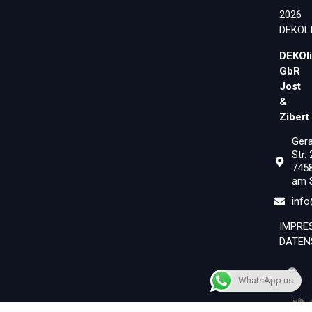
2026
DEKOL
DEKOl
GbR
Jost
&
Zibert
Ger
Str.
745
am 
info
IMPRE
DATEN
WhatsApp us