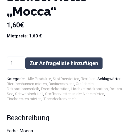
„Mocca“
1,60
€
Mietpreis: 1,60 €
Stoffserviette
Zur Anfrageliste hinzufügen
"Mocca"
Alternative:
Menge
Kategorien:
Alle Produkte
,
Stoffservietten
,
Textilien
Schlagwörter:
Biertischhussen mieten
,
Businessevent
,
Crailsheim
,
Dekorationsverleih
,
Eventdekoration
,
Hochzeitsdekoration
,
Rot am
See
,
Schwäbisch Hall
,
Stoffservietten in der Nähe mieten
,
Tischdecken mieten
,
Tischdeckenverleih
Beschreibung
Farbe: Mocca