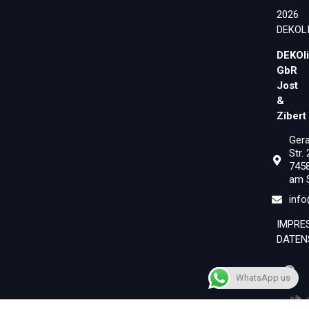
2026
DEKOL
DEKOl
GbR
Jost
&
Zibert
Ger
Str.
745
am 
info
IMPRE
DATEN
WhatsApp us