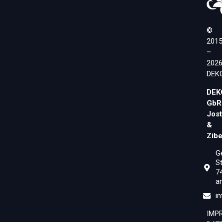
©
201
–
202
DEK
DEK
GbR
Jost
&
Zibe
G
St
7
a
i
IMP