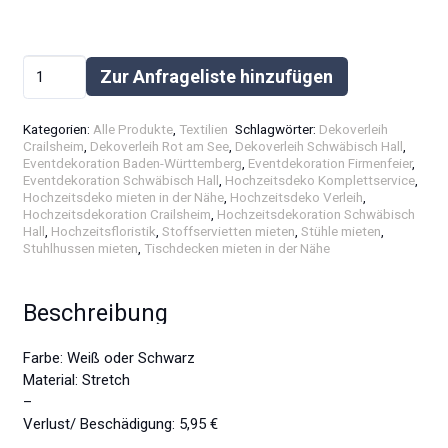
Stuhlhusse
Zur Anfrageliste hinzufügen
Weiß
Alternative:
oder
Kategorien:
Alle Produkte
,
Textilien
Schlagwörter:
Dekoverleih
Schwarz
Crailsheim
,
Dekoverleih Rot am See
,
Dekoverleih Schwäbisch Hall
,
Stretch
Eventdekoration Baden-Württemberg
,
Eventdekoration Firmenfeier
,
Menge
Eventdekoration Schwäbisch Hall
,
Hochzeitsdeko Komplettservice
,
Hochzeitsdeko mieten in der Nähe
,
Hochzeitsdeko Verleih
,
Hochzeitsdekoration Crailsheim
,
Hochzeitsdekoration Schwäbisch
Hall
,
Hochzeitsfloristik
,
Stoffservietten mieten
,
Stühle mieten
,
Stuhlhussen mieten
,
Tischdecken mieten in der Nähe
Beschreibung
Farbe: Weiß oder Schwarz
Material: Stretch
–
Verlust/ Beschädigung: 5,95 €