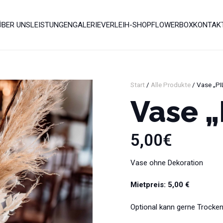
ÜBER UNS
LEISTUNGEN
GALERIE
VERLEIH-SHOP
FLOWERBOX
KONTAK
Start
/
Alle Produkte
/ Vase „P
Vase 
5,00
€
Vase ohne Dekoration
Mietpreis: 5,00 €
Optional kann gerne Trockenf