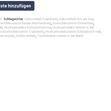
iste hinzufügen
n
Schlagwörter:
Dekoverleih Crailsheim
,
Dekoverleih Rot am See
,
ventdekoration Baden-Württemberg
,
Eventdekoration Firmenfeier
,
ll
,
Hochzeitsdeko Komplettservice
,
Hochzeitsdeko mieten in der
ochzeitsdekoration Crailsheim
,
Hochzeitsdekoration Schwäbisch Hall
,
ten mieten
,
Stühle mieten
,
Tischdecken mieten in der Nähe