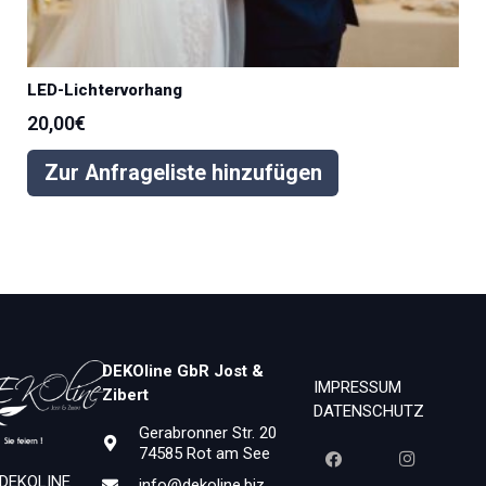
LED-Lichtervorhang
20,00
€
Zur Anfrageliste hinzufügen
DEKOline GbR Jost &
IMPRESSUM
Zibert
DATENSCHUTZ
Gerabronner Str. 20
74585 Rot am See
 DEKOLINE
info@dekoline.biz