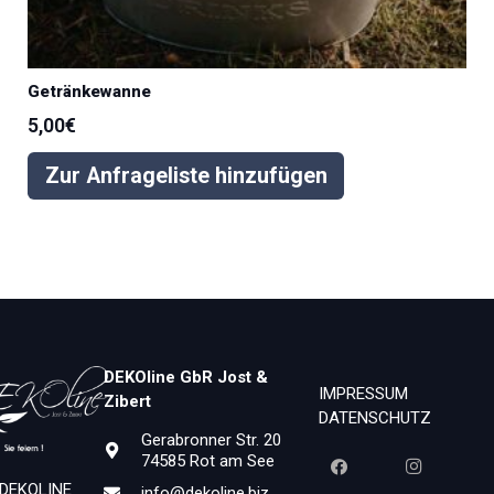
Getränkewanne
5,00
€
Zur Anfrageliste hinzufügen
DEKOline GbR Jost &
IMPRESSUM
Zibert
DATENSCHUTZ
Gerabronner Str. 20
74585 Rot am See
 DEKOLINE
info@dekoline.biz