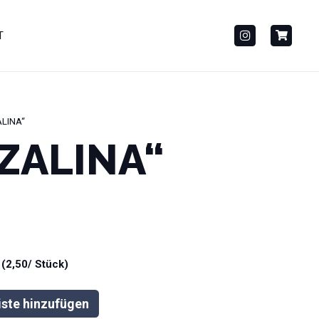
T
ALINA“
„ZALINA“
 (2,50/ Stück)
iste hinzufügen