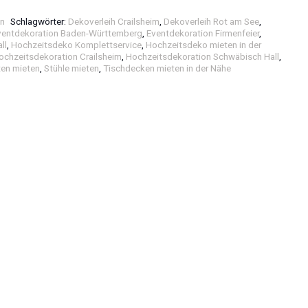
n
Schlagwörter:
Dekoverleih Crailsheim
,
Dekoverleih Rot am See
,
ventdekoration Baden-Württemberg
,
Eventdekoration Firmenfeier
,
ll
,
Hochzeitsdeko Komplettservice
,
Hochzeitsdeko mieten in der
ochzeitsdekoration Crailsheim
,
Hochzeitsdekoration Schwäbisch Hall
,
ten mieten
,
Stühle mieten
,
Tischdecken mieten in der Nähe