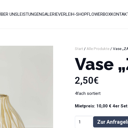
ÜBER UNS
LEISTUNGEN
GALERIE
VERLEIH-SHOP
FLOWERBOX
KONTAK
Start
/
Alle Produkte
/ Vase „Z
Vase 
2,50
€
4fach sortiert
Mietpreis: 10,00 € 4er Set
Vase
Zur Anfragel
"ZALINA"
Alternative: