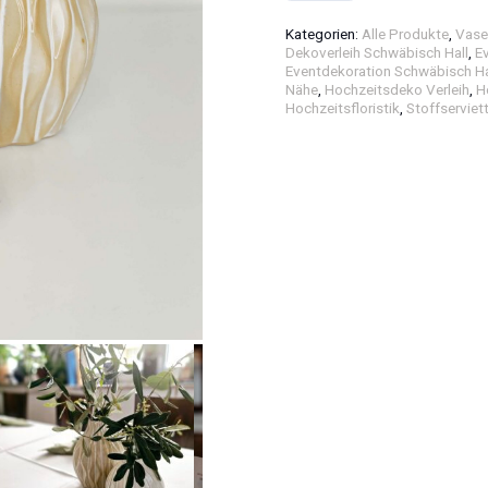
Menge
Kategorien:
Alle Produkte
,
Vase
Dekoverleih Schwäbisch Hall
,
E
Eventdekoration Schwäbisch Ha
Nähe
,
Hochzeitsdeko Verleih
,
H
Hochzeitsfloristik
,
Stoffserviet