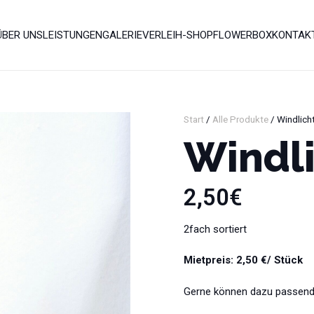
ÜBER UNS
LEISTUNGEN
GALERIE
VERLEIH-SHOP
FLOWERBOX
KONTAK
Start
/
Alle Produkte
/ Windlic
Windl
2,50
€
2fach sortiert
Mietpreis: 2,50 €/ Stück
Gerne können dazu passende 