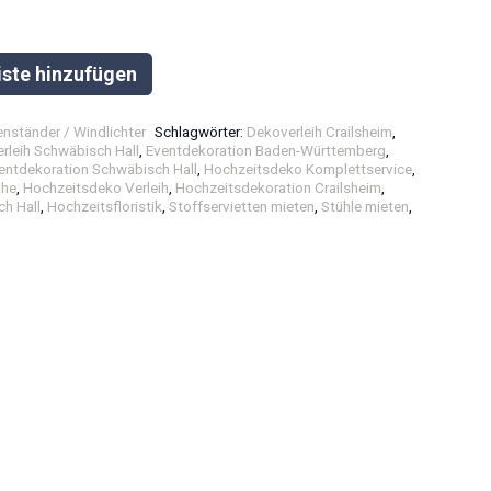
iste hinzufügen
enständer / Windlichter
Schlagwörter:
Dekoverleih Crailsheim
,
rleih Schwäbisch Hall
,
Eventdekoration Baden-Württemberg
,
entdekoration Schwäbisch Hall
,
Hochzeitsdeko Komplettservice
,
ähe
,
Hochzeitsdeko Verleih
,
Hochzeitsdekoration Crailsheim
,
h Hall
,
Hochzeitsfloristik
,
Stoffservietten mieten
,
Stühle mieten
,
e