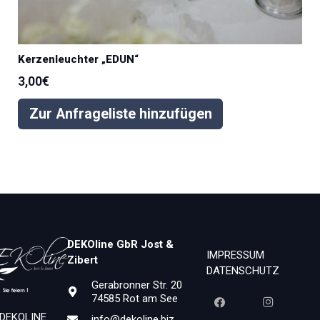
Kerzenleuchter „EDUN“
3,00
€
Zur Anfrageliste hinzufügen
DEKOline GbR Jost &
IMPRESSUM
Zibert
DATENSCHUTZ
Gerabronner Str. 20
74585 Rot am See
 DEKOLINE
info@dekoline.biz