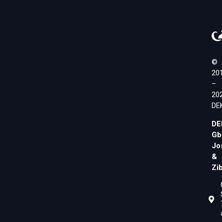
©
20
–
20
DE
DE
Gb
Jo
&
Zi