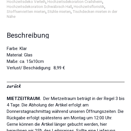
Hochzeitsdeko Verleih
,
Hochzeitsdekoration Crailsheim
,
Hochzeitsdekoration Schwäbisch Hall
,
Hochzeitsfloristik
,
Stoffservietten mieten
,
Stühle mieten
,
Tischdecken mieten in der
Nähe
Beschreibung
Farbe: Klar
Material: Glas
Maße: ca. 15x10cm
Verlust/ Beschädigung: 8,99 €
zurück
MIETZEITRAUM.
Der Mietzeitraum beträgt in der Regel 3 bis
4 Tage. Die Abholung der Artikel erfolgt am
Donnerstagnachmittag während unseren Öffnungszeiten. Die
Rückgabe erfolgt spätestens am Montag um 12:00 Uhr.
Gerne können die Artikel länger gebucht werden, hier
berechnen wir 25% des Leihpreises. Sollte eine Lieferung