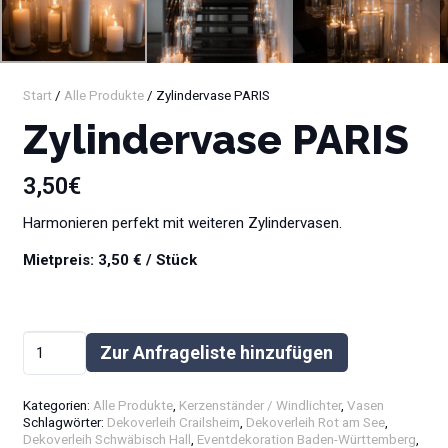
Start
/
Alle Produkte
/ Zylindervase PARIS
Zylindervase PARIS
3,50
€
Harmonieren perfekt mit weiteren Zylindervasen.
Mietpreis: 3,50 € / Stück
Zylindervase
Zur Anfrageliste hinzufügen
PARIS
Alternative:
Menge
Kategorien:
Alle Produkte
,
Kerzenständer / Windlichter
,
Vasen
Schlagwörter:
Dekoverleih Crailsheim
,
Dekoverleih Rot am See
,
Dekoverleih Schwäbisch Hall
,
Eventdekoration Baden-Württemberg
,