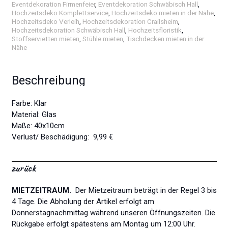
Eventdekoration Firmenfeier
,
Eventdekoration Schwäbisch Hall
,
Hochzeitsdeko Komplettservice
,
Hochzeitsdeko mieten in der Nähe
,
Hochzeitsdeko Verleih
,
Hochzeitsdekoration Crailsheim
,
Hochzeitsdekoration Schwäbisch Hall
,
Hochzeitsfloristik
,
Stoffservietten mieten
,
Stühle mieten
,
Tischdecken mieten in der
Nähe
Beschreibung
Farbe: Klar
Material: Glas
Maße: 40x10cm
Verlust/ Beschädigung: 9,99 €
zurück
MIETZEITRAUM.
Der Mietzeitraum beträgt in der Regel 3 bis
4 Tage. Die Abholung der Artikel erfolgt am
Donnerstagnachmittag während unseren Öffnungszeiten. Die
Rückgabe erfolgt spätestens am Montag um 12:00 Uhr.